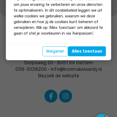
om jouw ervaring te verbeteren en onze diensten
te optimaliseren. In dit cookiebeleid leggen we uit
welke cookies we gebruiken, waarom we deze
gebruiken en hoe jij de cookies kunt beheren of
verwijderen. Klik op 'Alles toestaan' om akkoord te
Bel ons
Stuur ons
gaan of stel je voorkeuren in via 'Aanpassen'.
038-3038200
een email
Weigeren
Alles toestaan
Knol Makelaardij
Dorpsweg 20
•
8051 XV Hattem
038-3038200
•
info@knolmakelaardij.nl
Bezoek de website
1