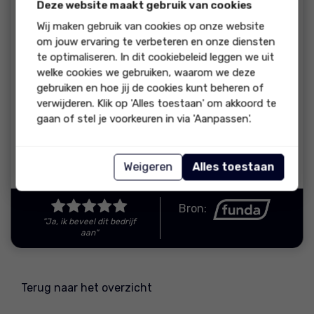
beoordeling:
Deze website maakt gebruik van cookies
Contact met de makelaar was makkelijk en snel. Ze waren
Wij maken gebruik van cookies op onze website
altijd op de hoogte en goede kennis van zaken. Super Max!
om jouw ervaring te verbeteren en onze diensten
Super tevreden!
te optimaliseren. In dit cookiebeleid leggen we uit
welke cookies we gebruiken, waarom we deze
reactie
gebruiken en hoe jij de cookies kunt beheren of
verwijderen. Klik op 'Alles toestaan' om akkoord te
Bedankt voor deze reactie en natuurlijk de mooie
gaan of stel je voorkeuren in via 'Aanpassen'.
waardering met een 10! Super bedankt namens het
gehele team van Lagerweij & Fonk Makelaars.
Weigeren
Alles toestaan
Reactie van Lagerweij & Fonk Makelaars
Bron:
"Ja, ik beveel dit bedrijf
aan"
Terug naar het overzicht