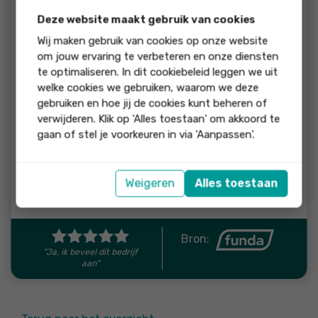
beoordeling:
Deze website maakt gebruik van cookies
We really enjoyed working with Lighthouse. I had worked
with them before to help us find a rental property, and felt
Wij maken gebruik van cookies op onze website
very comfortable to contact them again on buying a home.
om jouw ervaring te verbeteren en onze diensten
Both Alison and Renee are very knowledgeable (especially in
te optimaliseren. In dit cookiebeleid leggen we uit
the Haarlem market) and worked very quickly to help us find
welke cookies we gebruiken, waarom we deze
our home. They had made this process easy for us.
gebruiken en hoe jij de cookies kunt beheren of
verwijderen. Klik op 'Alles toestaan' om akkoord te
reactie
gaan of stel je voorkeuren in via 'Aanpassen'.
Many thanks Sarah for your kind words - we
enjoyed helping you finding your dream home!
Weigeren
Alles toestaan
Reactie van Lighthouse Property Services
Bron:
"Ja, ik beveel dit bedrijf
aan"