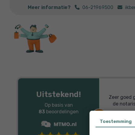
Meer informatie?
06-21969500
ikb
Roland answered all ...
ed all our questions in a pleasant and
Uitstekend!
professional manner.
Zeer goed 
de notari
Op basis van
83
beoordelingen
Toestemming