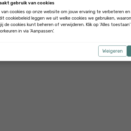
aakt gebruik van cookies
Edwardo Meijer
, 10-07-2026
k van cookies op onze website om jouw ervaring te verbeteren en
 dit cookiebeleid leggen we uit welke cookies we gebruiken, waar
jij de cookies kunt beheren of verwijderen. Klik op 'Alles toestaan
orkeuren in via 'Aanpassen'.
Weigeren