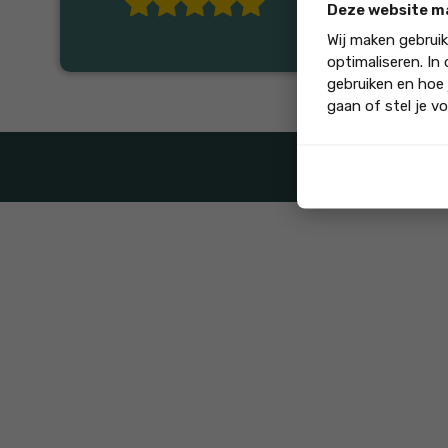
Ayelet Gilady
, 14-02-2026
Deze website m
Wij maken gebrui
optimaliseren. In
gebruiken en hoe 
gaan of stel je vo