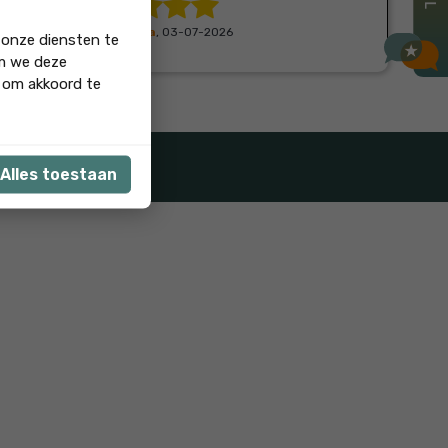
Irina Taekema
, 03-07-2026
 onze diensten te
om we deze
' om akkoord te
Alles toestaan