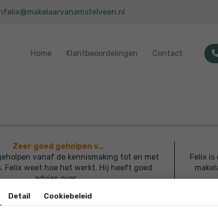
enfelix@makelaarvanamstelveen.nl
Home
Klantbeoordelingen
Contact
Zeer goed geholpen v...
geholpen vanaf de kennismaking tot en met
Felix i
s. Felix weet hoe het werkt. Hij heeft goed
makel
advies over...
Detail
Cookiebeleid