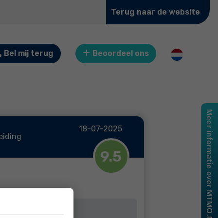
Terug naar de website
Bel mij terug
Beoordeel ons
18-07-2025
eiding
9.5