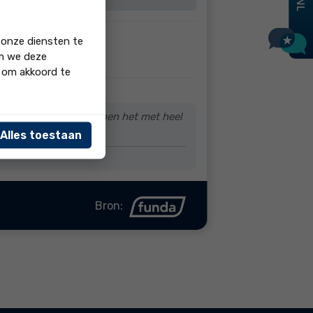
 onze diensten te
. Zeker een aanrader!
om we deze
' om akkoord te
ten verkopen. We hebben het met heel
Alles toestaan
Bron: