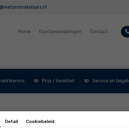
o@metonsmakelaars.nl
Home
Klantbeoordelingen
Contact
marktkennis
Prijs / kwaliteit
Service en begel
10
10
Detail
Cookiebeleid
Lombok 26