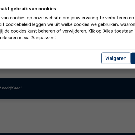
aakt gebruik van cookies
k van cookies op onze website om jouw ervaring te verbeteren en
ijk betrokken. Ze reageren snel en alle medewerkers denken met je mee
 dit cookiebeleid leggen we uit welke cookies we gebruiken, waar
jij de cookies kunt beheren of verwijderen. Klik op 'Alles toestaan
orkeuren in via 'Aanpassen'.
het vertrouwen in ons kantoor en dat wij jouw appartement moch
mooi resultaat! Tot snel. Gr Roel
Weigeren
t bedrijf aan"