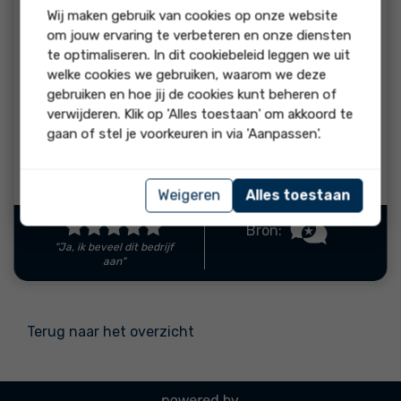
beoordeling:
Wij maken gebruik van cookies op onze website
Het was een hele fijne bezichtiging
om jouw ervaring te verbeteren en onze diensten
te optimaliseren. In dit cookiebeleid leggen we uit
reactie
welke cookies we gebruiken, waarom we deze
gebruiken en hoe jij de cookies kunt beheren of
Wat leuk om te horen, dank je wel! Fijn dat de
verwijderen. Klik op 'Alles toestaan' om akkoord te
bezichtiging zo goed bevallen is, die 10 waarderen
gaan of stel je voorkeuren in via 'Aanpassen'.
we enorm!
Reactie van Nieuwenhuis meer dan een makelaar
Weigeren
Alles toestaan
Bron:
"Ja, ik beveel dit bedrijf
aan"
Terug naar het overzicht