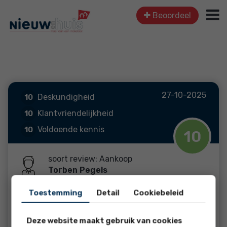
Beoordeel
27-10-2025
Deskundigheid
10
Klantvriendelijkheid
10
Voldoende kennis
10
10
vergeven
soort review: Aankoop
Torben Pegels
Toestemming
Detail
Cookiebeleid
Helemaal top, niks op aan te merken
Deze website maakt gebruik van cookies