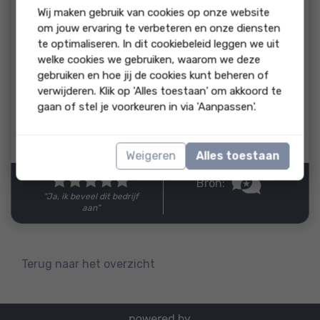
beoordeling:
Wij maken gebruik van cookies op onze website
Zat even met een probleem met een oude handtekening op
om jouw ervaring te verbeteren en onze diensten
een akte, werd meteen geregeld voor me, top service !
te optimaliseren. In dit cookiebeleid leggen we uit
welke cookies we gebruiken, waarom we deze
reactie
gebruiken en hoe jij de cookies kunt beheren of
verwijderen. Klik op 'Alles toestaan' om akkoord te
Bedankt voor uw beoordeling! Fijn dat we u
gaan of stel je voorkeuren in via 'Aanpassen'.
hebben kunnen helpen.
Reactie van Notariskantoor Heijnen
Weigeren
Alles toestaan
Bron:
"Ja, ik beveel dit bedrijf
aan"
Terug naar het overzicht