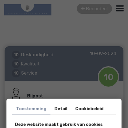
Beoordeel
10-09-2024
Deskundigheid
10
Kwaliteit
10
Service
10
10
Bijpost
Toestemming
Detail
Cookiebeleid
Top service
Deze website maakt gebruik van cookies