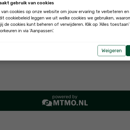
deskundigheid van Spans!
aakt gebruik van cookies
k van cookies op onze website om jouw ervaring te verbeteren en
 dit cookiebeleid leggen we uit welke cookies we gebruiken, waar
jij de cookies kunt beheren of verwijderen. Klik op 'Alles toestaan
 bijzonder veel plezier beleefd aan de openheid, persoonlijkheid en 
orkeuren in via 'Aanpassen'.
t bedrijf aan"
Weigeren