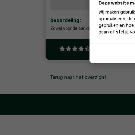
Deze website m
Wij maken gebrui
optimaliseren. In
beoordeling:
gebruiken en hoe 
Zowel voor de aankoop en verkoop hebben we
gaan of stel je vo
"Ja, ik beveel di
Terug naar het overzicht