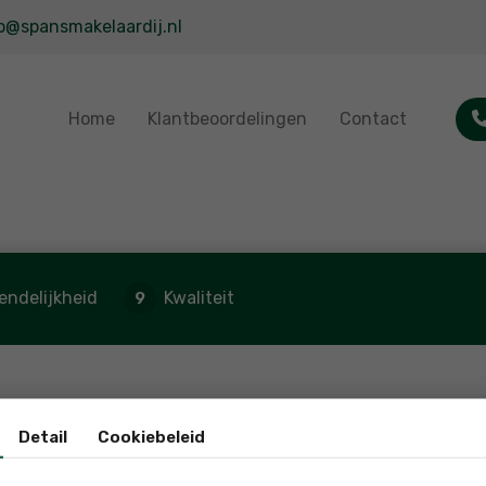
o@spansmakelaardij.nl
Home
Klantbeoordelingen
Contact
iendelijkheid
Kwaliteit
9
Detail
Cookiebeleid
erkoop hebben we bijzonder veel plezier beleefd aan de o