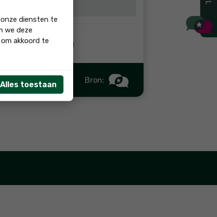
 onze diensten te
om we deze
' om akkoord te
deskundigheid van Spans!
Bron:
Alles toestaan