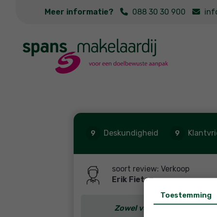
Meer informatie?
088 30 30 900
inf
Deskundigheid
Klantvr
9
9
soort review: Verkoop
Erik Fieten
Toestemming
Zowel voor de aankoop en v