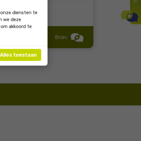
 onze diensten te
om we deze
' om akkoord te
Bron:
Alles toestaan