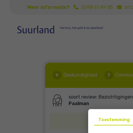
Meer informatie?
0598 61 49 85
inf
Deskundigheid
Commun
9
7
soort review: Bezichtiginge
Paalman
Toestemming