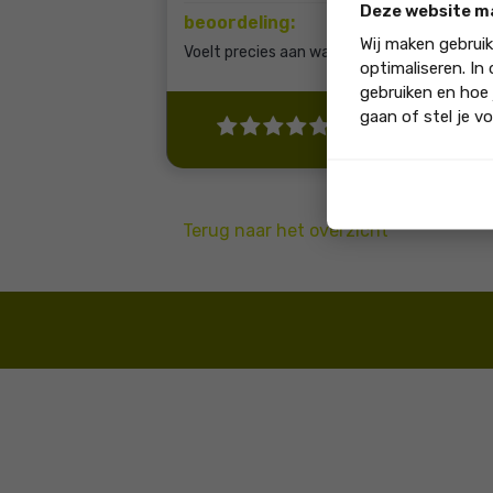
Deze website m
beoordeling:
Wij maken gebrui
Voelt precies aan wat klant wil.
optimaliseren. In
gebruiken en hoe 
gaan of stel je vo
"Ja, ik beveel di
Terug naar het overzicht