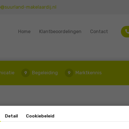
o@suurland-makelaardij.nl
Home
Klantbeoordelingen
Contact
icatie
Begeleiding
Marktkennis
9
9
n
Detail
Cookiebeleid
Prima samenwerking.