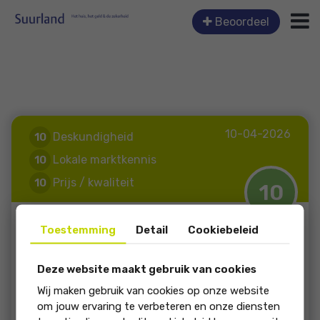
Beoordeel
10-04-2026
Deskundigheid
10
Lokale marktkennis
10
Prijs / kwaliteit
10
10
Service en begeleiding
10
soort review: Verkoop
Toestemming
Detail
Cookiebeleid
Angelique Dijk-Zuidema
Deze website maakt gebruik van cookies
Brink 26
Wij maken gebruik van cookies op onze website
om jouw ervaring te verbeteren en onze diensten