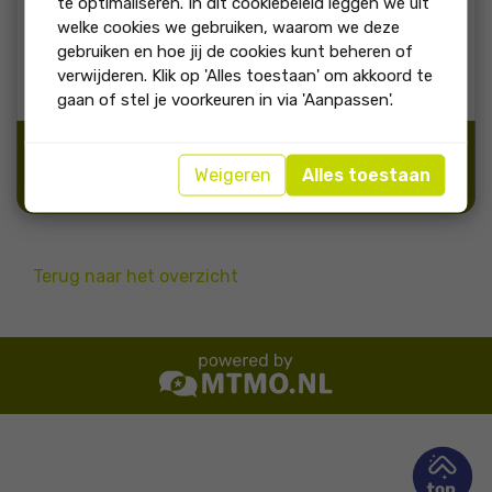
te optimaliseren. In dit cookiebeleid leggen we uit
beoordeling:
welke cookies we gebruiken, waarom we deze
Jarenlange ervaring, wat zich erg uit in hun
gebruiken en hoe jij de cookies kunt beheren of
werkzaamheden. Kortom vakkundige en zeer vriendelijk
verwijderen. Klik op 'Alles toestaan' om akkoord te
personeel.
gaan of stel je voorkeuren in via 'Aanpassen'.
Bron:
Weigeren
Alles toestaan
"Ja, ik beveel dit bedrijf
aan"
Terug naar het overzicht