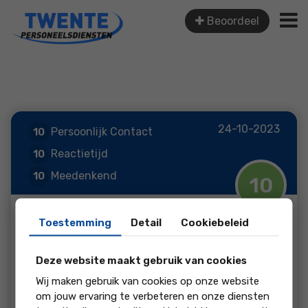
Beoordeel
24-10-2023
Persoonlijk Contact
10
Reactietijd
10
Meedenkend
10
10
Service
10
Toestemming
Detail
Cookiebeleid
Prijs
Deze website maakt gebruik van cookies
Ze denken met je mee en zoeken altijd een
Wij maken gebruik van cookies op onze website
oplossing als er storing is
om jouw ervaring te verbeteren en onze diensten