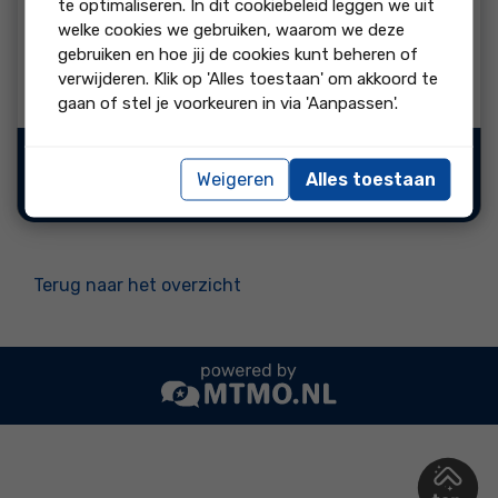
te optimaliseren. In dit cookiebeleid leggen we uit
welke cookies we gebruiken, waarom we deze
beoordeling:
gebruiken en hoe jij de cookies kunt beheren of
Lynn van het bedrijf denk altijd met me mee en reageerd
verwijderen. Klik op 'Alles toestaan' om akkoord te
altijd gelijk echt een top dame echt waar
gaan of stel je voorkeuren in via 'Aanpassen'.
Bron:
Weigeren
Alles toestaan
"Ja, ik beveel dit bedrijf
aan"
Terug naar het overzicht