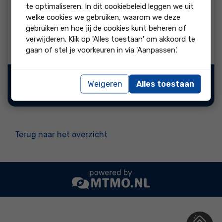
beoordeling:
te optimaliseren. In dit cookiebeleid leggen we uit
welke cookies we gebruiken, waarom we deze
If you are looking for a job, trust the team of professionals
from Twente. I have been cooperating with them for over a
gebruiken en hoe jij de cookies kunt beheren of
year and have never regretted it. Just try it and you will
verwijderen. Klik op 'Alles toestaan' om akkoord te
stay with them for a long time!
gaan of stel je voorkeuren in via 'Aanpassen'.
Bron:
Weigeren
Alles toestaan
"Ja, ik beveel dit bedrijf
aan"
Terug naar het overzicht