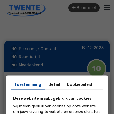
Beoordeel
19-12-2023
Persoonlijk Contact
10
Reactietijd
10
Meedenkend
10
10
Service
10
Toestemming
Detail
Cookiebeleid
Vadim Botnari
Deze website maakt gebruik van cookies
Professionals
Wij maken gebruik van cookies op onze website
om jouw ervaring te verbeteren en onze diensten