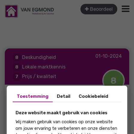
Beoordeel
01-10-2024
Deskundigheid
8
Lokale marktkennis
8
Prijs / kwaliteit
7
8
Service en begeleiding
9
soort review: Verkoop
Toestemming
Detail
Cookiebeleid
Een funda gebruiker
Deze website maakt gebruik van cookies
Pastinaak 11
Wij maken gebruik van cookies op onze website
om jouw ervaring te verbeteren en onze diensten