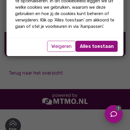
te optimaliseren. In dit cookiebeleid leggen we uit
beoordeling:
welke cookies we gebruiken, waarom we deze
Goede makelaar en deskundige medewerker binnendienst
gebruiken en hoe jij de cookies kunt beheren of
en de communicatie was goed en duidelijk afspraken. Zeer
verwijderen. Klik op 'Alles toestaan' om akkoord te
positief ervaren
gaan of stel je voorkeuren in via 'Aanpassen'.
Bron:
Weigeren
Alles toestaan
"Ja, ik beveel dit bedrijf
aan"
Terug naar het overzicht
1