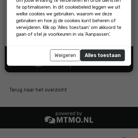
om jouw ervaring te verbeteren en onze diensten
beoordeling:
te optimaliseren. In dit cookiebeleid leggen we uit
Frank van van Keulen makelaars levert persoonlijke en
welke cookies we gebruiken, waarom we deze
professionele service. Hij is goed in zijn werk en weet wat er
gebruiken en hoe jij de cookies kunt beheren of
op de huizenmarkt speelt. Ook de medewerkers op kantoor
verwijderen. Klik op 'Alles toestaan' om akkoord te
leveren prima ondersteuning en waren er altijd als we
gaan of stel je voorkeuren in via 'Aanpassen'.
vragen hadden. We zijn dus zeer tevreden.
Weigeren
Alles toestaan
Bron:
"Ja, ik beveel dit bedrijf
aan"
Terug naar het overzicht