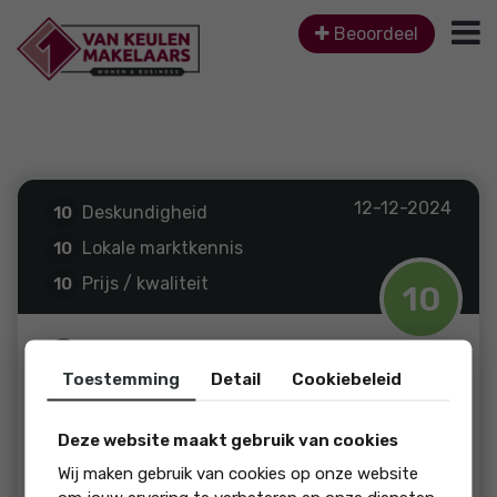
Beoordeel
12-12-2024
Deskundigheid
10
Lokale marktkennis
10
Prijs / kwaliteit
10
10
Service en begeleiding
10
soort review: Verkoop
Karin Jonker
Toestemming
Detail
Cookiebeleid
Notenhout 41 B
Deze website maakt gebruik van cookies
Wij maken gebruik van cookies op onze website