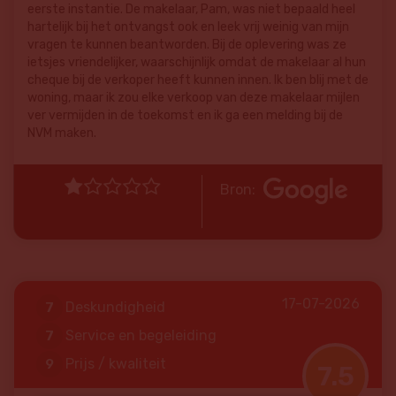
eerste instantie. De makelaar, Pam, was niet bepaald heel
hartelijk bij het ontvangst ook en leek vrij weinig van mijn
vragen te kunnen beantworden. Bij de oplevering was ze
ietsjes vriendelijker, waarschijnlijk omdat de makelaar al hun
cheque bij de verkoper heeft kunnen innen. Ik ben blij met de
woning, maar ik zou elke verkoop van deze makelaar mijlen
ver vermijden in de toekomst en ik ga een melding bij de
NVM maken.
Bron:
17-07-2026
Deskundigheid
7
Service en begeleiding
7
Prijs / kwaliteit
9
7.5
Lokale marktkennis
7