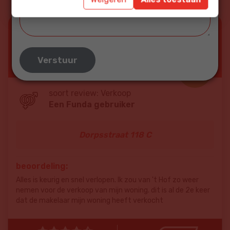
09-07-2026
Deskundigheid
9
Service en begeleiding
9
Prijs / kwaliteit
8
8.8
Lokale marktkennis
9
soort review: Verkoop
Een Funda gebruiker
Dorpsstraat 118 C
beoordeling:
Alles is keurig en snel verlopen. Ik zou van 't Hof zo weer
nemen voor de verkoop van mijn woning. dit is al de 2e keer
dat de makelaar mijn woning heeft verkocht