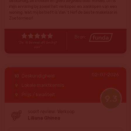
deskundig, betrokken en goed begeleid door Ronald. Dit is
mijn ervaring bij zowel het verkopen en aankopen van een
woning. Wat mij betreft is Van ‘t Hof de beste makelaar in
Zoetermeer!
Bron:
"Ja, ik beveel dit bedrijf
aan"
02-07-2026
Deskundigheid
10
Lokale marktkennis
9
Prijs / kwaliteit
9
9.3
Service en begeleiding
9
soort review: Verkoop
Liliana Ghinea