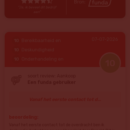
Bron:
"Ja, ik beveel dit bedrijf
aan"
07-07-2026
Bereikbaarheid en
10
communicatie
Deskundigheid
10
Onderhandeling en
10
10
resultaat
Prijs / kwaliteit
10
soort review: Aankoop
Een funda gebruiker
Vanaf het eerste contact tot d...
beoordeling:
Vanaf het eerste contact tot de overdracht ben ik