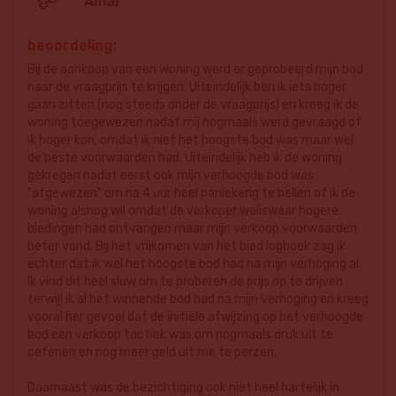
Amar
beoordeling:
Bij de aankoop van een woning werd er geprobeerd mijn bod
naar de vraagprijs te krijgen. Uiteindelijk ben ik iets hoger
gaan zitten (nog steeds onder de vraagprijs) en kreeg ik de
woning toegewezen nadat mij nogmaals werd gevraagd of
ik hoger kon, omdat ik niet het hoogste bod was maar wel
de beste voorwaarden had. Uiteindelijk heb ik de woning
gekregen nadat eerst ook mijn verhoogde bod was
"afgewezen" om na 4 uur heel paniekerig te bellen of ik de
woning alsnog wil omdat de verkoper weliswaar hogere
biedingen had ontvangen maar mijn verkoop voorwaarden
beter vond. Bij het vrijkomen van het bied logboek zag ik
echter dat ik wel het hoogste bod had na mijn verhoging al.
Ik vind dit heel sluw om te proberen de prijs op te drijven
terwijl ik al het winnende bod had na mijn verhoging en kreeg
vooral her gevoel dat de initiële afwijzing op het verhoogde
bod een verkoop tactiek was om nogmaals druk uit te
oefenen en nog meer geld uit me te perzen.
Daarnaast was de bezichtiging ook niet heel hartelijk in