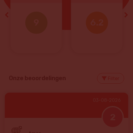
Previous
Ne
9
6.2
Onze beoordelingen
Filter
03-08-2026
2