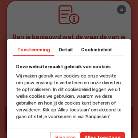
soort review: Verkoop
×
Een Funda gebruiker
Ereprijs 3
Ben je benieuwd wat de waarde van je
huis is?
Toestemming
Detail
Cookiebeleid
beoordeling:
De administratie is super! Veel kennis en veel service. Het
Vraag dan hier een gratis waardbepaling aan!
werken met "MOVE.NL" is heel erg niet aan mij besteed. De
Deze website maakt gebruik van cookies
financieel adviseur spant de kroon. Veel kennis en zeer
Wij maken gebruik van cookies op onze website
goede interactie. Een topper, Aanvankelijk met de makelaar
om jouw ervaring te verbeteren en onze diensten
niet voldoende interactie, ik ervaarde het als "gehaast:,
te optimaliseren. In dit cookiebeleid leggen we uit
maar met makelaar Christine zeer goed samengewerkt.
Deskundig en accuraat.
welke cookies we gebruiken, waarom we deze
gebruiken en hoe jij de cookies kunt beheren of
verwijderen. Klik op 'Alles toestaan' om akkoord te
Bron:
gaan of stel je voorkeuren in via 'Aanpassen'.
"Ja, ik beveel dit bedrijf
aan"
Weigeren
Alles toestaan