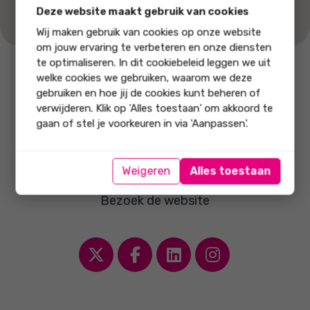
Deze website maakt gebruik van cookies
Wij maken gebruik van cookies op onze website
om jouw ervaring te verbeteren en onze diensten
te optimaliseren. In dit cookiebeleid leggen we uit
welke cookies we gebruiken, waarom we deze
Bel ons
Stuur ons
gebruiken en hoe jij de cookies kunt beheren of
0537601111
een email
verwijderen. Klik op 'Alles toestaan' om akkoord te
gaan of stel je voorkeuren in via 'Aanpassen'.
Vera Welker Makelaars
Lasondersingel 135
•
7514 BR Enschede
Weigeren
Alles toestaan
0537601111
•
info@verawelker.nl
Bezoek de website