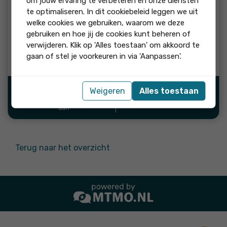
om jouw ervaring te verbeteren en onze diensten
beoordeling:
te optimaliseren. In dit cookiebeleid leggen we uit
Visie Makelaars beloofde geen gouden bergen maar
welke cookies we gebruiken, waarom we deze
adviseerde een realistische vraagprijs waarmee mijn huis
gebruiken en hoe jij de cookies kunt beheren of
vlot verkocht werd. Een probleem met een stukje
verwijderen. Klik op 'Alles toestaan' om akkoord te
gemeenschappelijke grond, werd vakkundig achter de
gaan of stel je voorkeuren in via 'Aanpassen'.
schermen opgelost.
Weigeren
Alles toestaan
Bron:
"Ja, ik beveel dit bedrijf
aan"
Terug naar het overzicht