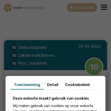
Beoordeel
07-01-2026
Deskundigheid
10
Lokale marktkennis
10
Prijs / kwaliteit
10
10
Service en begeleiding
10
soort review: Verkoop
Een funda gebruiker
Toestemming
Detail
Cookiebeleid
Zalm 5
Deze website maakt gebruik van cookies
Wij maken gebruik van cookies op onze website