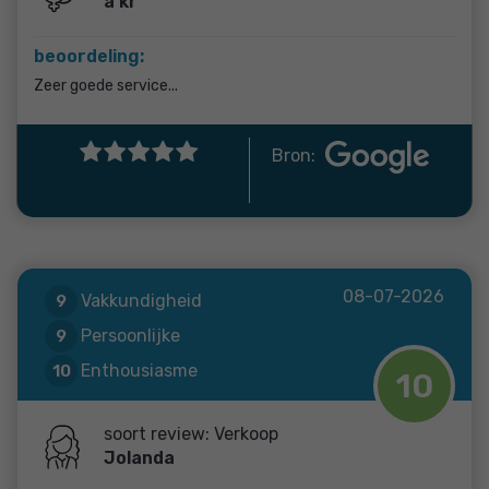
a kr
beoordeling:
Zeer goede service...
Bron:
08-07-2026
Vakkundigheid
9
Persoonlijke
9
begeleiding
Enthousiasme
10
10
soort review: Verkoop
Jolanda