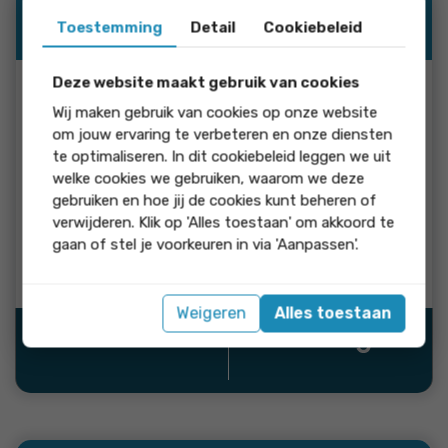
06-07-2026
Toestemming
Detail
Cookiebeleid
10
Deze website maakt gebruik van cookies
Angelique Grit
Wij maken gebruik van cookies op onze website
om jouw ervaring te verbeteren en onze diensten
te optimaliseren. In dit cookiebeleid leggen we uit
reactie
welke cookies we gebruiken, waarom we deze
gebruiken en hoe jij de cookies kunt beheren of
Dank je wel Angelique voor de vijf sterren
verwijderen. Klik op 'Alles toestaan' om akkoord te
beoordeling.
gaan of stel je voorkeuren in via 'Aanpassen'.
Reactie van Volkerts Makelaardij
Weigeren
Alles toestaan
Bron: