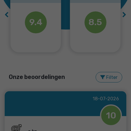
Previous
Ne
8.5
8.5
Onze beoordelingen
Filter
18-07-2026
3
10