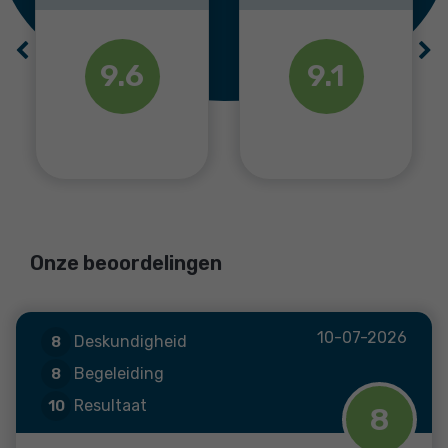
Previous
Ne
9.1
9.1
Onze beoordelingen
10-07-2026
Deskundigheid
8
9.4
Begeleiding
8
Resultaat
10
8