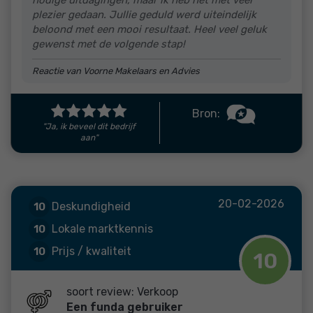
plezier gedaan. Jullie geduld werd uiteindelijk
beloond met een mooi resultaat. Heel veel geluk
gewenst met de volgende stap!
Reactie van Voorne Makelaars en Advies
Bron:
"Ja, ik beveel dit bedrijf
aan"
20-02-2026
Deskundigheid
10
Lokale marktkennis
10
Prijs / kwaliteit
10
10
Service en begeleiding
10
soort review: Verkoop
Een funda gebruiker