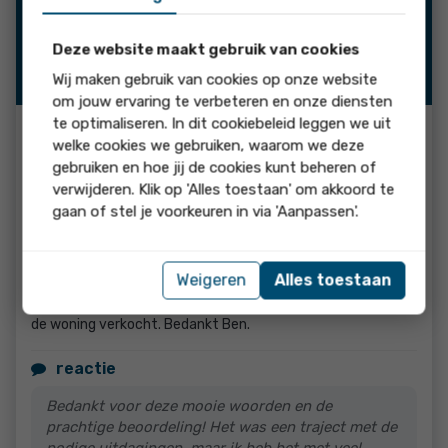
14-03-2026
Deskundigheid
10
Begeleiding
9
Deze website maakt gebruik van cookies
Resultaat
9
Wij maken gebruik van cookies op onze website
10
om jouw ervaring te verbeteren en onze diensten
te optimaliseren. In dit cookiebeleid leggen we uit
welke cookies we gebruiken, waarom we deze
Martha
gebruiken en hoe jij de cookies kunt beheren of
verwijderen. Klik op 'Alles toestaan' om akkoord te
gaan of stel je voorkeuren in via 'Aanpassen'.
De service was optimaal.
beoordeling:
Weigeren
Alles toestaan
De makelaar heeft oneindig veel geduld. Ondanks alles toch
de woning verkocht. Bedankt Ben.
reactie
Bedankt voor deze mooie woorden en de
prachtige beoordeling! Het was een traject met de
nodige uitdagingen, maar ik heb het met veel