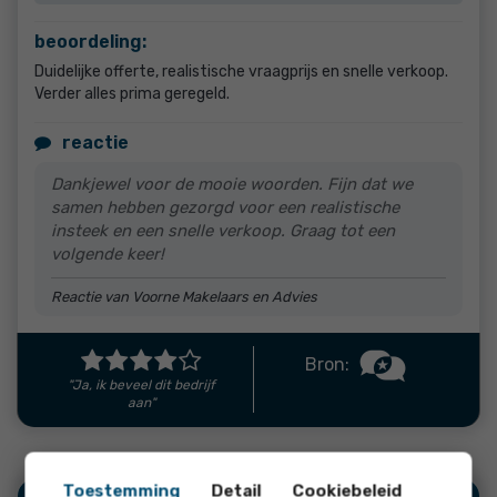
beoordeling:
Duidelijke offerte, realistische vraagprijs en snelle verkoop.
Verder alles prima geregeld.
reactie
Dankjewel voor de mooie woorden. Fijn dat we
samen hebben gezorgd voor een realistische
insteek en een snelle verkoop. Graag tot een
volgende keer!
Reactie van Voorne Makelaars en Advies
Bron:
"Ja, ik beveel dit bedrijf
aan"
Toestemming
Detail
Cookiebeleid