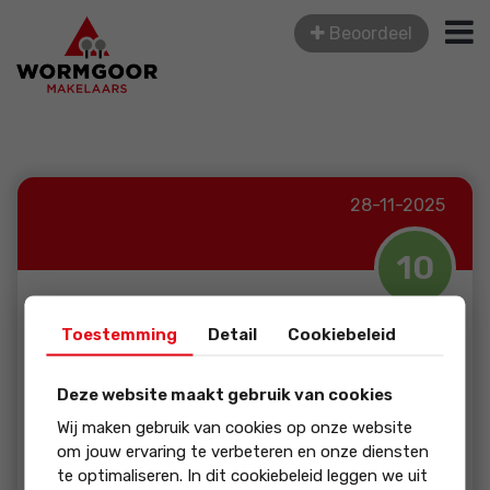
Beoordeel
28-11-2025
10
Jeroen
Toestemming
Detail
Cookiebeleid
Prima verzorgd overs...
Deze website maakt gebruik van cookies
Wij maken gebruik van cookies op onze website
om jouw ervaring te verbeteren en onze diensten
beoordeling:
te optimaliseren. In dit cookiebeleid leggen we uit
Prima verzorgd oversluiten van de offerte. Soepele