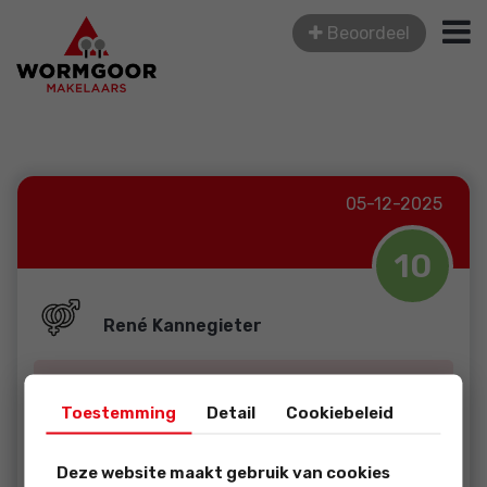
Beoordeel
05-12-2025
10
René Kannegieter
Vriendelijk, duideli...
Toestemming
Detail
Cookiebeleid
beoordeling:
Deze website maakt gebruik van cookies
Vriendelijk, duidelijk, met geduld en behulpzaam