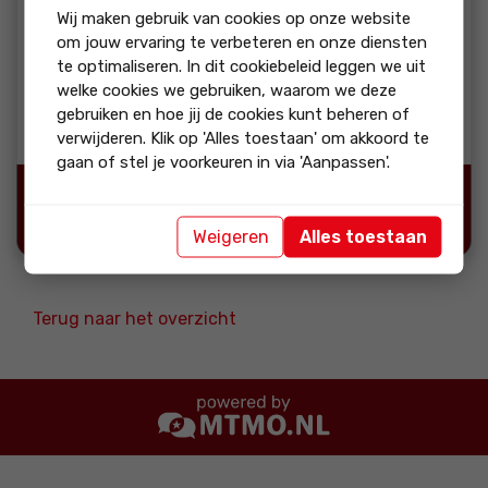
Wij maken gebruik van cookies op onze website
om jouw ervaring te verbeteren en onze diensten
reactie
te optimaliseren. In dit cookiebeleid leggen we uit
Dankje René! Veel geluk op jullie nieuwe plek!
welke cookies we gebruiken, waarom we deze
gebruiken en hoe jij de cookies kunt beheren of
Reactie van Wormgoor Makelaars
verwijderen. Klik op 'Alles toestaan' om akkoord te
gaan of stel je voorkeuren in via 'Aanpassen'.
Bron:
Weigeren
Alles toestaan
Terug naar het overzicht