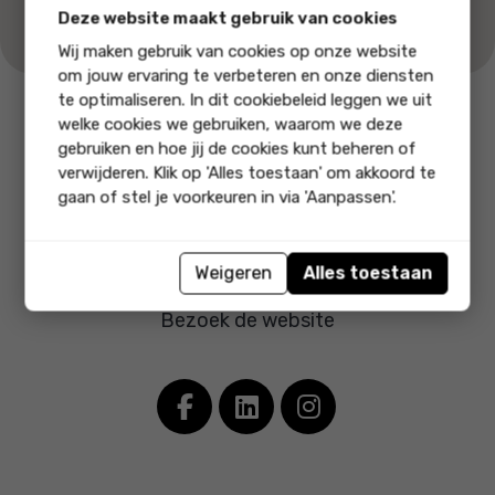
Deze website maakt gebruik van cookies
Wij maken gebruik van cookies op onze website
om jouw ervaring te verbeteren en onze diensten
te optimaliseren. In dit cookiebeleid leggen we uit
welke cookies we gebruiken, waarom we deze
Bel ons
Stuur ons
gebruiken en hoe jij de cookies kunt beheren of
0228 -75 64 47
een email
verwijderen. Klik op 'Alles toestaan' om akkoord te
gaan of stel je voorkeuren in via 'Aanpassen'.
Zonzo
Koggeweg 52 A
•
1607 MT Hem
Weigeren
Alles toestaan
0228 -75 64 47
•
info@zonzo-zonnepanelen.nl
Bezoek de website