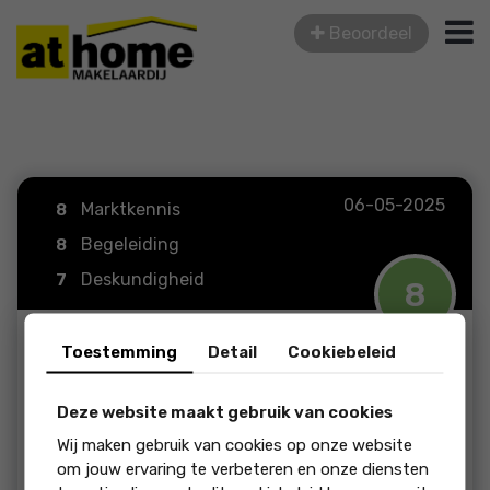
Beoordeel
06-05-2025
Marktkennis
8
Begeleiding
8
Deskundigheid
7
8
Toestemming
Detail
Cookiebeleid
Anoniem
Deze website maakt gebruik van cookies
Vriendelijk en betrokken!
Wij maken gebruik van cookies op onze website
om jouw ervaring te verbeteren en onze diensten