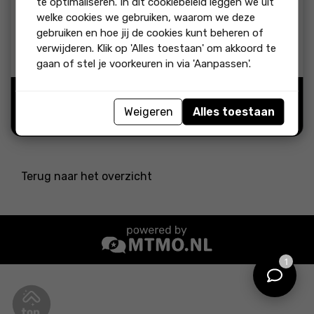
te optimaliseren. In dit cookiebeleid leggen we uit
beoordeling:
welke cookies we gebruiken, waarom we deze
Ze hebben geholpen met zowel de verkoop als aankoop. Ze
gebruiken en hoe jij de cookies kunt beheren of
zijn vriendelijk en ik vind het heel netjes dat iedereen binnen
verwijderen. Klik op 'Alles toestaan' om akkoord te
het kantoor weet wat er speelt. Ze zijn allemaal betrokken.
gaan of stel je voorkeuren in via 'Aanpassen'.
Bron:
Weigeren
Alles toestaan
"Ja, ik beveel dit bedrijf
aan"
Terug naar het overzicht
1