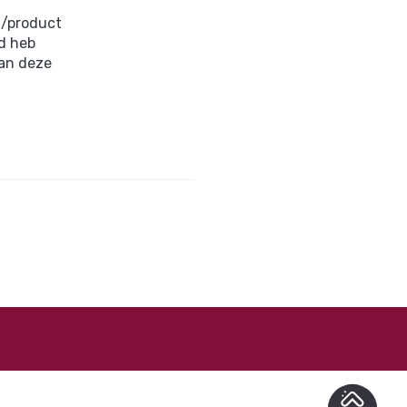
t/product
id heb
van deze