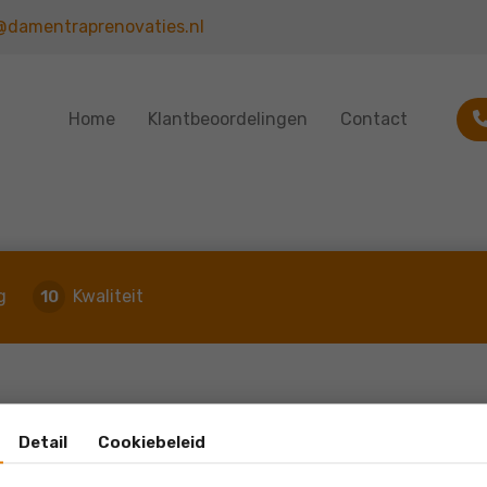
@damentraprenovaties.nl
Home
Klantbeoordelingen
Contact
g
Kwaliteit
10
Detail
Cookiebeleid
Wij zijn heel tevreden, werken heel netjes