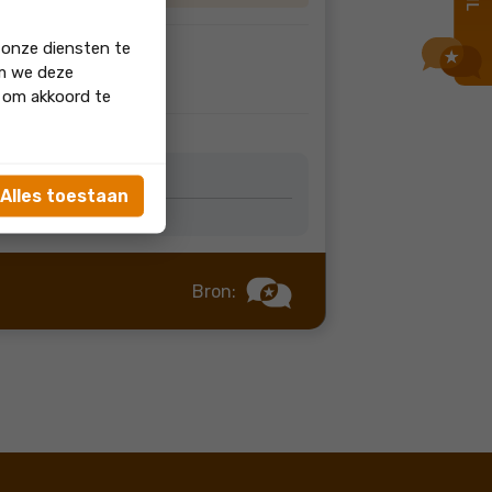
 onze diensten te
om we deze
mee.
' om akkoord te
etjes van ons!
Alles toestaan
Bron: