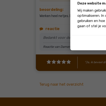
Deze website m
beoordeling:
Wij maken gebrui
optimaliseren. In
Werken heel netjes. Denken met je mee. Zeer
gebruiken en hoe 
gaan of stel je vo
reactie
Bedankt voor de gezelligheid vandaag e
Reactie van Damen Traprenovaties
"Ja, ik beveel di
Terug naar het overzicht