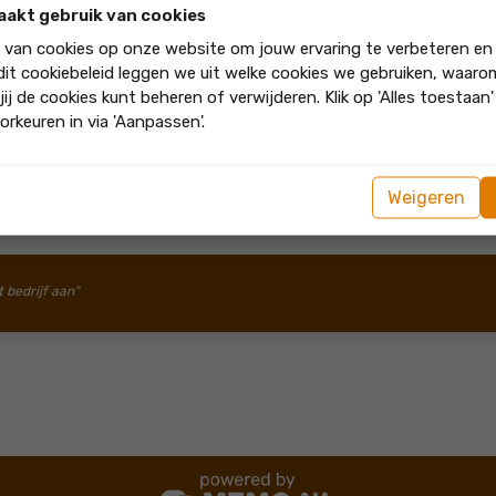
aakt gebruik van cookies
k van cookies op onze website om jouw ervaring te verbeteren en
 dit cookiebeleid leggen we uit welke cookies we gebruiken, waar
 enthousiaste mannen. De trap is heel mooi geworden. Wij zijn er blij 
jij de cookies kunt beheren of verwijderen. Klik op 'Alles toestaan
orkeuren in via 'Aanpassen'.
n natuurlijk de mooie klus. Super dat jullie er blij mee zijn! Gro
Weigeren
t bedrijf aan"