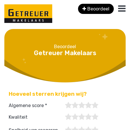
Beoordeel
Beoordeel
Getreuer Makelaars
Hoeveel sterren krijgen wij?
Algemene score *
Kwaliteit