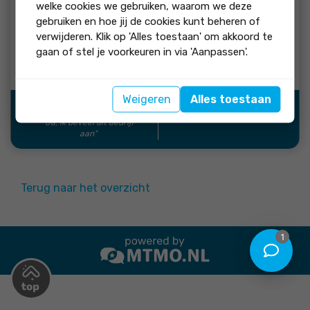
beoordeling:
welke cookies we gebruiken, waarom we deze
gebruiken en hoe jij de cookies kunt beheren of
Wij hebben de samenwerking als super ervaren. De
verwijderen. Klik op 'Alles toestaan' om akkoord te
communicatie met Jan Willem was open en duidelijk, wat
gaan of stel je voorkeuren in via 'Aanpassen'.
erg prettig werkte. We werden steeds goed op de hoogte
gehouden tijdens het proces. Voor ons is dit een 9.
Weigeren
Alles toestaan
Bron:
"Ja, ik beveel dit bedrijf
aan"
Terug naar het overzicht
1