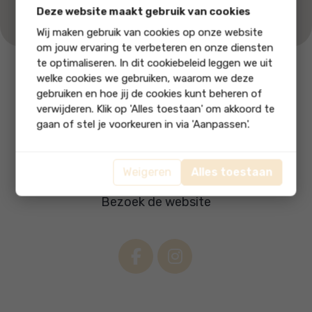
Deze website maakt gebruik van cookies
Wij maken gebruik van cookies op onze website
om jouw ervaring te verbeteren en onze diensten
te optimaliseren. In dit cookiebeleid leggen we uit
welke cookies we gebruiken, waarom we deze
Bel ons
Stuur ons
gebruiken en hoe jij de cookies kunt beheren of
06 51993811
een email
verwijderen. Klik op 'Alles toestaan' om akkoord te
gaan of stel je voorkeuren in via 'Aanpassen'.
PD Occasions
Madame Curiestraat 11
•
3316 GN Dordrecht
Weigeren
Alles toestaan
06 51993811
•
info@pdoccasions.nl
Bezoek de website