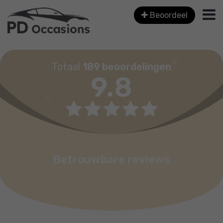
Beoordeel
Totaal
189 beoordelingen
9.8
Betrouwbare reviews