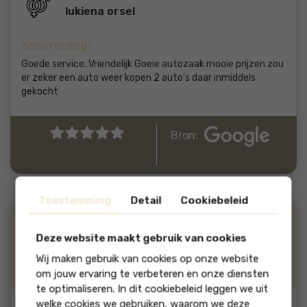
lukiena orsel
beoordeling:
Goede service. Vriendelijk Goeie autozaak mooie prijzen zou
er zeker een auto weer kopen 2 auto's daar inmiddels
gekocht
Bron:
Toestemming
Detail
Cookiebeleid
27-07-2026
Deskundigheid
10
Deze website maakt gebruik van cookies
Klantvriendelijkheid
10
Wij maken gebruik van cookies op onze website
Kwaliteit
10
om jouw ervaring te verbeteren en onze diensten
10
te optimaliseren. In dit cookiebeleid leggen we uit
welke cookies we gebruiken, waarom we deze