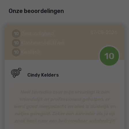
Onze beoordelingen
07-08-2026
Deskundigheid
10
Klantvriendelijkheid
10
Kwaliteit
10
10
Cindy Kelders
Heel tevreden over mijn ervaring! Ik ben
vriendelijk en professioneel geholpen, er
werd goed meegedacht en alles is duidelijk en
netjes geregeld. Zeker een aanrader als je op
zoek bent naar een betrouwbaar autobedrijf!