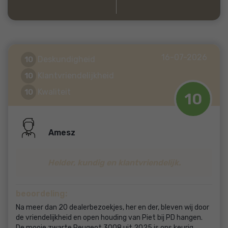
16-07-2026
Deskundigheid
10
Klantvriendelijkheid
10
Kwaliteit
10
10
Amesz
Helder, kundig en klantvriendelijk.
beoordeling:
Na meer dan 20 dealerbezoekjes, her en der, bleven wij door
de vriendelijkheid en open houding van Piet bij PD hangen.
De mooie zwarte Peugeot 3008 uit 2025 is ons keurig