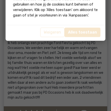
gebruiken en hoe jij de cookies kunt beheren of
P.A. Gulpen
verwijderen. Klik op 'Alles toestaan' om akkoord te
gaan of stel je voorkeuren in via 'Aanpassen'.
In een woord geweldig!!!!
Weigeren
Alles toestaan
beoordeling:
Ik heb onlangs een prachtige Ford Fiesta gekocht bij PD
Occasions. We werden zeer hartelijk en warm ontvangen
door oma, moeder en Piet zelf. Je kreeg alle tijd om rond te
kijken en of vragen te stellen. Het voelde werkelijk alsof we
bij familie thuis waren en kletsten gezellig over van alles en
nog wat! Het voelde meteen super goed! Paar keer werd er
uitdrukkelijk gezegd: als er wat is gewoon langskomen en we
komen eruit!! Ik raad dit bedrijf een ieder aan, 2 vriendinnen
willen daar al een andere auto gaan zoeken! Ik raak werkelijk
niet uitgesproken over hun! Heb meerdere proefritten
gemaakt maar pas bij PD Occasions heb ik ook daadwerkelijk
mijn auto gekocht!!!!