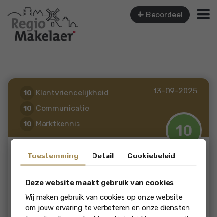
Beoordeel
13-09-2025
Klantvriendelijkheid
10
Communicatie
10
Marktkennis
10
10
Toestemming
Detail
Cookiebeleid
Van Wijk
Deze website maakt gebruik van cookies
Vriendelijk, duidelijk,neemt de tijd voor je
Wij maken gebruik van cookies op onze website
om jouw ervaring te verbeteren en onze diensten