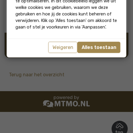
te optimaliseren. In dit cookiebeleid leggen we uit
beoordeling:
welke cookies we gebruiken, waarom we deze
Ik werd vriendelijk te woord gestaan bij het maken van een
gebruiken en hoe jij de cookies kunt beheren of
afspraak voor een bezichtiging. Daarna rond geleid door een
verwijderen. Klik op 'Alles toestaan' om akkoord te
vriendelijke mevrouw,die de tijd voor ons nam.
gaan of stel je voorkeuren in via 'Aanpassen'.
Bron:
Weigeren
Alles toestaan
"Ja, ik beveel dit bedrijf
aan"
Terug naar het overzicht