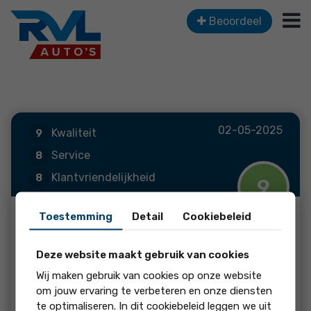
Beoordeel
02-05-2025
Kwaliteit
9
Service
8
Klantvriendelijkheid
8
9
Toestemming
Detail
Cookiebeleid
Bouten
Deze website maakt gebruik van cookies
Super vriendelijk en meedenkend met klant
Wij maken gebruik van cookies op onze website
om jouw ervaring te verbeteren en onze diensten
te optimaliseren. In dit cookiebeleid leggen we uit