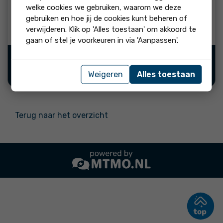
beoordeling:
welke cookies we gebruiken, waarom we deze
Erg vriendelijke ontvangst en duidelijke uitleg en
gebruiken en hoe jij de cookies kunt beheren of
meedenkend met klant
verwijderen. Klik op 'Alles toestaan' om akkoord te
gaan of stel je voorkeuren in via 'Aanpassen'.
Bron:
"Ja, ik beveel dit bedrijf
Weigeren
Alles toestaan
aan"
Terug naar het overzicht