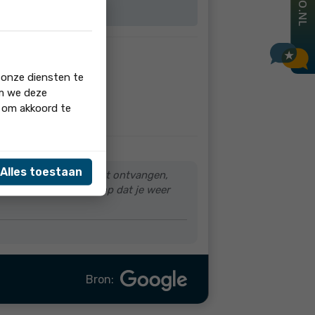
 onze diensten te
om we deze
' om akkoord te
Alles toestaan
ndersteuning die je hebt ontvangen,
 om te helpen! Ik hoop dat je weer
Bron: