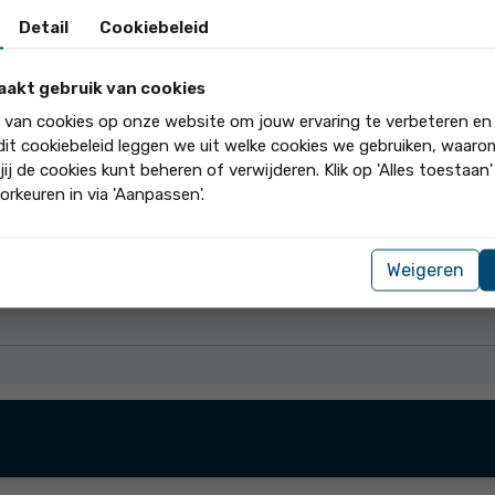
Ik heb Ben ontmoet als een zee...
Detail
Cookiebeleid
aakt gebruik van cookies
elaar.
k van cookies op onze website om jouw ervaring te verbeteren en
 is teveel.
 dit cookiebeleid leggen we uit welke cookies we gebruiken, waar
vakantiehuisje maar hij regelt alles op een prettige manier.
jij de cookies kunt beheren of verwijderen. Klik op 'Alles toestaan
orkeuren in via 'Aanpassen'.
Weigeren
deling, Rita! We zijn blij te horen dat je tevreden bent met de o
w complimenten worden zeer gewaardeerd en we staan altijd klaar