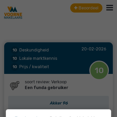
Beoordeel
20-02-2026
Deskundigheid
10
Lokale marktkennis
10
Prijs / kwaliteit
10
10
Service en begeleiding
10
soort review: Verkoop
Een funda gebruiker
Akker 96