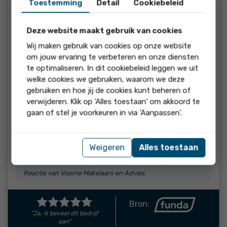
Toestemming
Detail
Cookiebeleid
beoordeling:
Kort en krachtig schakelen. Goede marktkennis en goed
voorbereid. Service is uitstekend. Ook advies in zaken waar
Deze website maakt gebruik van cookies
hij niet voor was ingehuurd. Heel prettig
Wij maken gebruik van cookies op onze website
om jouw ervaring te verbeteren en onze diensten
reactie
te optimaliseren. In dit cookiebeleid leggen we uit
Ontzettend bedankt voor deze prachtige score en
welke cookies we gebruiken, waarom we deze
je mooie woorden! Ik vond het erg fijn om je te
gebruiken en hoe jij de cookies kunt beheren of
mogen begeleiden bij de verkoop van de Akker 96.
verwijderen. Klik op 'Alles toestaan' om akkoord te
Juist dat stapje extra zetten — ook bij zaken
gaan of stel je voorkeuren in via 'Aanpassen'.
buiten de standaard verkoop om — is voor mij
vanzelfsprekend; ik help graag waar ik kan. Heel
veel succes met je volgende stappen en bedankt
Weigeren
Alles toestaan
voor het vertrouwen!
Reactie van Voorne Makelaars en Advies
Bron:
"Ja, ik beveel dit bedrijf
aan"