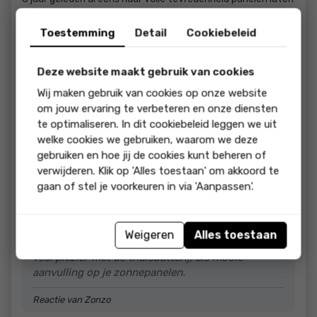
plaatsen. Nu na een verbouwing weer genoeg ruimte was
voor uitbreiding contact gezocht met Zonzo voor advies.
Toestemming
Detail
Cookiebeleid
En dat advies kregen wij, werden gewezen op de
(on)mogelijkheden en wij kozen ervoor om dit advies te
volgen. Panelen en accu werden geplaatst door
Deze website maakt gebruik van cookies
enthousiast & deskundig team, zelfs het aanbrengen van
Wij maken gebruik van cookies op onze website
nieuwe leidingen door de tuin bleek geen enkel probleem. Nu
om jouw ervaring te verbeteren en onze diensten
enkele dagen later een mager zonnetje en het eerste
te optimaliseren. In dit cookiebeleid leggen we uit
terugverdienen is begonnen. Dank voor het professionele
welke cookies we gebruiken, waarom we deze
werk, alles ziet er perfect uit!
gebruiken en hoe jij de cookies kunt beheren of
verwijderen. Klik op 'Alles toestaan' om akkoord te
reactie
gaan of stel je voorkeuren in via 'Aanpassen'.
Beste Arthur, Hartelijk dank voor deze prachtige
review! Dit zijn de mooiste complimenten die we
kunnen krijgen. Maar het belangrijkste: tevreden
Weigeren
Alles toestaan
klanten dat is waar wij ons werk voor doen! Heel
veel plezier met de thuisbatterij, als mooie
aanvulling op je zonnepanelen.
Reactie van Zonzo