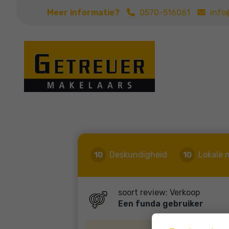
Meer informatie?
0570-516061
info
Deskundigheid
Lokale 
10
10
soort review: Verkoop
Een funda gebruiker