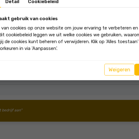
Detail
Cookiebeleid
Worp 7
aakt gebruik van cookies
k van cookies op onze website om jouw ervaring te verbeteren en
van ons huis, had Getreuer zich heel goed voorbereid. Dat gaf vertrouw
 dit cookiebeleid leggen we uit welke cookies we gebruiken, waar
viezen. Het was heel prettig dat wij na de bezichtigingen een verslag
jij de cookies kunt beheren of verwijderen. Klik op 'Alles toestaan
orkeuren in via 'Aanpassen'.
e review hebt geschreven! Dank je wel dat wij jullie huis mochte
Weigeren
in je nieuwe woonomgeving. Veel succes met inpakken en we zien 
er Makelaars.
t bedrijf aan"