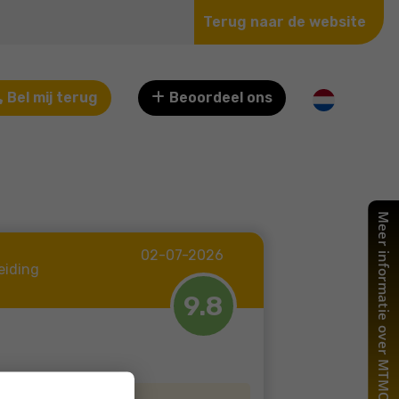
Terug naar de website
Bel mij terug
Beoordeel ons
02-07-2026
eiding
9.8