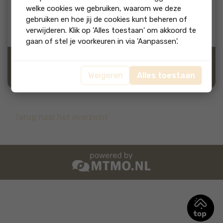
welke cookies we gebruiken, waarom we deze
tot aan de deur" mentaliteit. Onlangs een Ford Puma
gebruiken en hoe jij de cookies kunt beheren of
gekocht. 2 weken na aankoop kreeg ik een storing en kon
diezelfde week nog terecht om er even naar te laten kijken.
verwijderen. Klik op 'Alles toestaan' om akkoord te
gaan of stel je voorkeuren in via 'Aanpassen'.
Bron:
Weigeren
Alles toestaan
Terug naar het overzicht