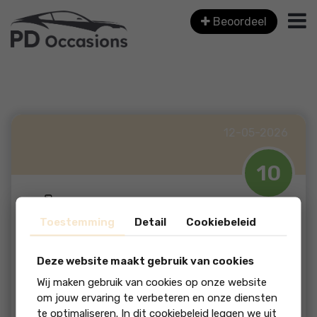
Beoordeel
12-05-2026
10
Luca Elburg
Toestemming
Detail
Cookiebeleid
Top bedrijf! vriendelijk, niet...
Deze website maakt gebruik van cookies
Wij maken gebruik van cookies op onze website
beoordeling:
om jouw ervaring te verbeteren en onze diensten
te optimaliseren. In dit cookiebeleid leggen we uit
Top bedrijf! vriendelijk, niet opdringerig en geen "garantie